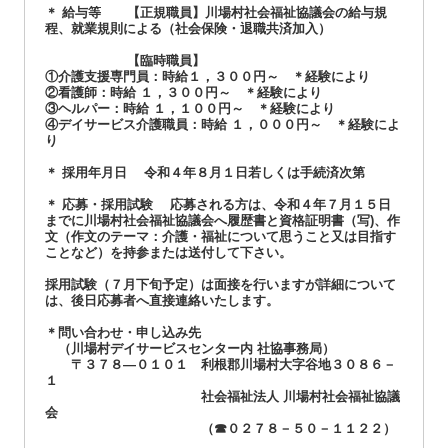
＊ 給与等 【正規職員】川場村社会福祉協議会の給与規
程、就業規則による（社会保険・退職共済加入）
【臨時職員】
①介護支援専門員：時給１，３００円～ ＊経験により
②看護師：時給 １，３００円～ ＊経験により
③ヘルパー：時給 １，１００円～ ＊経験により
④デイサービス介護職員：時給 １，０００円～ ＊経験によ
り
＊ 採用年月日 令和４年８月１日若しくは手続済次第
＊ 応募・採用試験 応募される方は、令和４年７月１５日
までに川場村社会福祉協議会へ履歴書と資格証明書（写)、作
文（作文のテーマ：介護・福祉について思うこと又は目指す
ことなど）を持参または送付して下さい。
採用試験（７月下旬予定）は面接を行いますが詳細について
は、後日応募者へ直接連絡いたします。
＊問い合わせ・申し込み先
（川場村デイサービスセンター内 社協事務局）
〒３７８―０１０１ 利根郡川場村大字谷地３０８６－
１
社会福祉法人 川場村社会福祉協議
会
（☎０２７８－５０－１１２２）