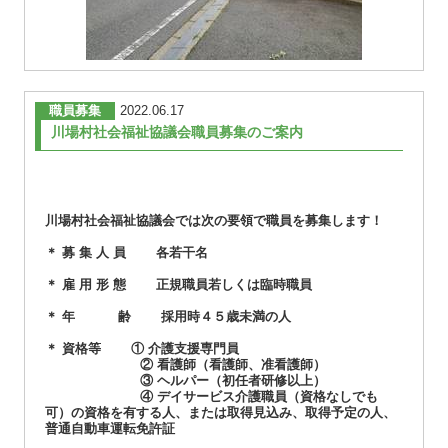
職員募集
2022.06.17
川場村社会福祉協議会職員募集のご案内
川場村社会福祉協議会では次の要領で職員を募集します！
＊ 募 集 人 員 各若干名
＊ 雇 用 形 態 正規職員若しくは臨時職員
＊ 年 齢 採用時４５歳未満の人
＊ 資格等 ① 介護支援専門員
② 看護師（看護師、准看護師）
③ ヘルパー（初任者研修以上）
④ デイサービス介護職員（資格なしでも
可）の資格を有する人、または取得見込み、取得予定の人、
普通自動車運転免許証