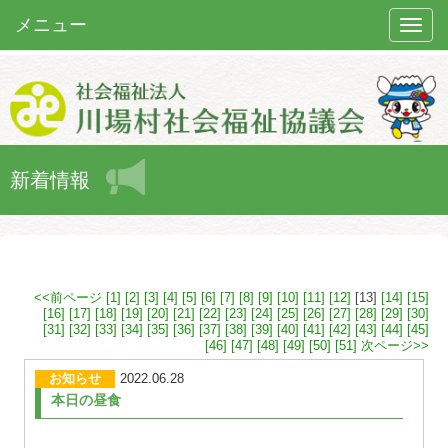
メニュー
Toggle
naviga
新着情報
<<前ページ
[1]
[2]
[3]
[4]
[5]
[6]
[7]
[8]
[9]
[10]
[11]
[12]
[13]
[14]
[15]
[16]
[17]
[18]
[19]
[20]
[21]
[22]
[23]
[24]
[25]
[26]
[27]
[28]
[29]
[30]
[31]
[32]
[33]
[34]
[35]
[36]
[37]
[38]
[39]
[40]
[41]
[42]
[43]
[44]
[45]
[46]
[47]
[48]
[49]
[50]
[51]
次ページ>>
お知らせ
2022.06.28
本日の昼食