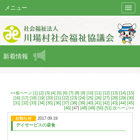
メニュー
Toggle
naviga
新着情報
<<前ページ
[1]
[2]
[3]
[4]
[5]
[6]
[7]
[8]
[9]
[10]
[11]
[12]
[13]
[14]
[15]
[16]
[17]
[18]
[19]
[20]
[21]
[22]
[23]
[24]
[25]
[26]
[27]
[28]
[29]
[30]
[31]
[32]
[33]
[34]
[35]
[36]
[37]
[38]
[39]
[40]
[41]
[42]
[43]
[44]
[45]
[46]
[47]
[48]
[49]
[50]
[51]
次ページ>>
お知らせ
2017.09.19
デイサービスの昼食