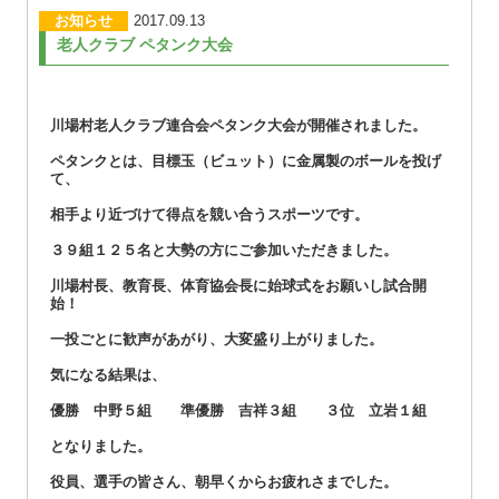
お知らせ
2017.09.13
老人クラブ ペタンク大会
川場村老人クラブ連合会ペタンク大会が開催されました。
ペタンクとは、目標玉（ビュット）に金属製のボールを投げ
て、
相手より近づけて得点を競い合うスポーツです。
３９組１２５名と大勢の方にご参加いただきました。
川場村長、教育長、体育協会長に始球式をお願いし試合開
始！
一投ごとに歓声があがり、大変盛り上がりました。
気になる結果は、
優勝 中野５組 準優勝 吉祥３組 ３位 立岩１組
となりました。
役員、選手の皆さん、朝早くからお疲れさまでした。