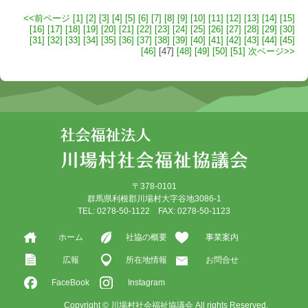
<<前ページ
[1]
[2]
[3]
[4]
[5]
[6]
[7]
[8]
[9]
[10]
[11]
[12]
[13]
[14]
[15]
[16]
[17]
[18]
[19]
[20]
[21]
[22]
[23]
[24]
[25]
[26]
[27]
[28]
[29]
[30]
[31]
[32]
[33]
[34]
[35]
[36]
[37]
[38]
[39]
[40]
[41]
[42]
[43]
[44]
[45]
[46]
[47]
[48]
[49]
[50]
[51]
次ページ>>
〒378-0101
群馬県利根郡川場村大字谷地3086-1
TEL: 0278-50-1122 FAX: 0278-50-1123
ホーム
社協の概要
事業案内
広報
所在地情報
お問合せ
FaceBook
Instagram
Copyright © 川場村社会福祉協議会 All rights Reserved.