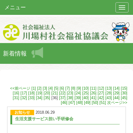
メニュー
Toggle
naviga
新着情報
<<前ページ
[1]
[2]
[3]
[4]
[5]
[6]
[7]
[8]
[9]
[10]
[11]
[12]
[13]
[14]
[15]
[16]
[17]
[18]
[19]
[20]
[21]
[22]
[23]
[24]
[25]
[26]
[27]
[28]
[29]
[30]
[31]
[32]
[33]
[34]
[35]
[36]
[37]
[38]
[39]
[40]
[41]
[42]
[43]
[44]
[45]
[46]
[47]
[48]
[49]
[50]
[51]
次ページ>>
お知らせ
2018.06.29
生活支援サービス担い手研修会